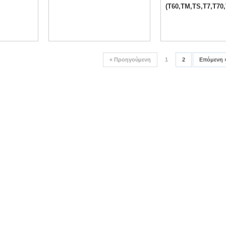
(T60,TM,TS,T7,T70
«
Προηγούμενη
1
2
Επόμενη