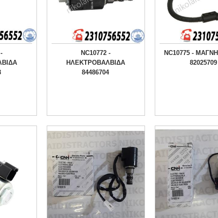
-
NC10772 -
NC10775 - ΜΑΓΝΗ
ΒΙΔΑ
ΗΛΕΚΤΡΟΒΑΛΒΙΔΑ
82025709
8
84486704