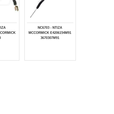
ΤΙΖΑ
NC6703 - NTIZA
MCORMICK
MCCORMICK E4206154M91
3
3670307M91