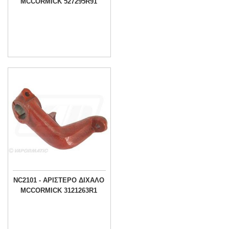
MCCORMICK 527295R91
NC2101 - ΑΡΙΣΤΕΡΟ ΔΙΧΑΛΟ
MCCORMICK 3121263R1