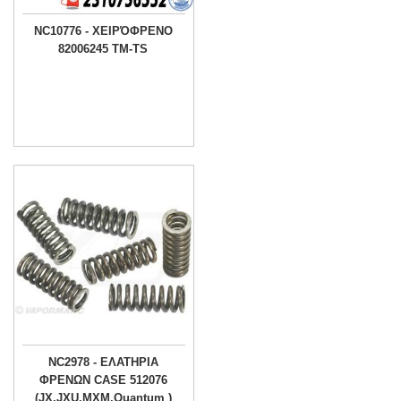
NC10776 - ΧΕΙΡΌΦΡΕΝΟ
82006245 TM-TS
NC2978 - ΕΛΑΤΗΡΙΑ
ΦΡΕΝΩΝ CASE 512076
(JX,JXU,MXM,Quantum )