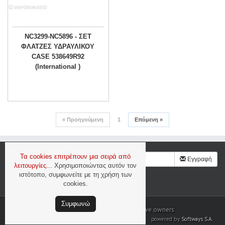
NC3299-NC5896 - ΣΕΤ
ΦΛΑΤΖΕΣ ΥΔΡΑΥΛΙΚΟΥ
CASE 538649R92
(International )
«
Προηγούμενη
1
Επόμενη
»
Τα cookies επιτρέπουν μια σειρά από
Γραφτείτε στο newsletter μας
Εγγραφή
λειτουργίες...
Χρησιμοποιώντας αυτόν τον
ιστότοπο, συμφωνείτε με τη χρήση των
Ασφάλεια & Προσωπικά Δεδομένα
cookies.
Συμφωνώ
All trademarks are the property of their respective owners
powered by
Softways S.A.