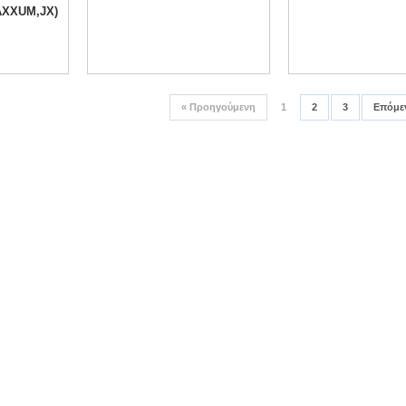
AXXUM,JX)
«
Προηγούμενη
1
2
3
Επόμε