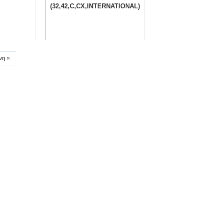
(32,42,C,CX,INTERNATIONAL)
νη
»