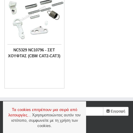
NC5329 NC10796 - ΣΕΤ
ΧΟΥΦΤΑΣ (CBM CAT2-CAT3)
Τα cookies επιτρέπουν μια σειρά από
Γραφτείτε στο newsletter μας
Εγγραφή
λειτουργίες...
Χρησιμοποιώντας αυτόν τον
ιστότοπο, συμφωνείτε με τη χρήση των
Ασφάλεια & Προσωπικά Δεδομένα
cookies.